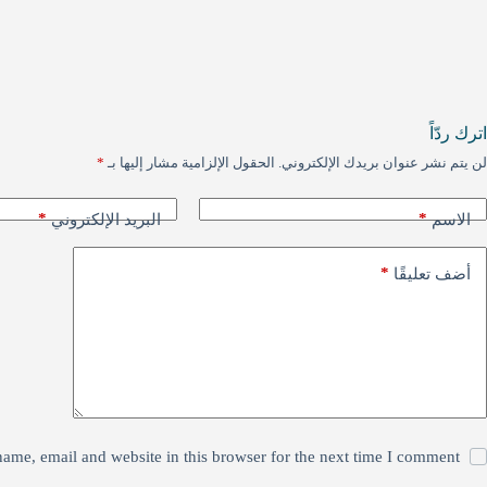
d
b
h
t
l
o
e
a
s
I
A
n
o
g
r
k
p
e
r
اترك ردّاً
p
a
لن يتم نشر عنوان بريدك الإلكتروني.
الحقول الإلزامية مشار إليها بـ
*
m
*
*
الاسم
البريد الإلكتروني
*
أضف تعليقًا
ame, email and website in this browser for the next time I comment.