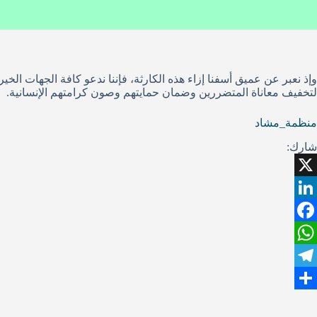
وإذ نعبر عن عميق أسفنا إزاء هذه الكارثة، فإننا ندعو كافة الجهات الخير
لتخفيف معاناة المتضررين وضمان حمايتهم وصون كرامتهم الإنسانية.
منظمة_مشاد
شارك:
X
L
F
i
W
n
a
T
k
h
c
S
e
e
a
e