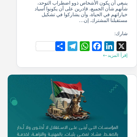
ينبغي أن يكون الأشخاص ذوو اضطراب التوحد،
شأنهم شأن الجميع، قادرين على أن يكونوا أسياد
خياراتهم في الحياة، وأن يشاركوا في تشكيل
مستقبلنا المشترك. إن…
شارك:
S
Te
W
Fa
Li
X
ha
le
ha
ce
nk
إقرأ المزيد
re
gr
ts
bo
ed
a
A
ok
In
m
pp