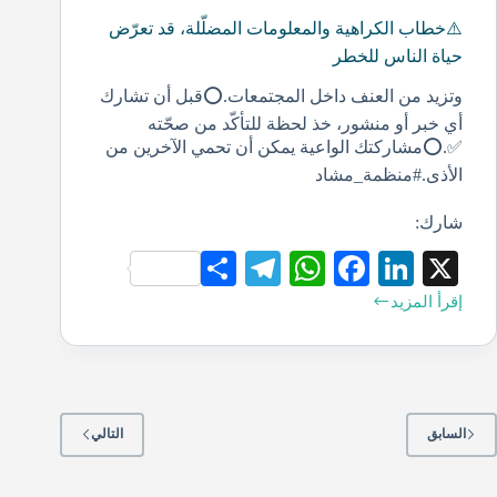
⚠️خطاب الكراهية والمعلومات المضلّلة، قد تعرّض
حياة الناس للخطر
وتزيد من العنف داخل المجتمعات.⭕️قبل أن تشارك
أي خبر أو منشور، خذ لحظة للتأكّد من صحّته
✅.⭕️مشاركتك الواعية يمكن أن تحمي الآخرين من
الأذى.#منظمة_مشاد
شارك:
S
Te
W
Fa
Li
X
ha
le
ha
ce
nk
إقرأ المزيد
re
gr
ts
bo
ed
a
A
ok
In
m
pp
السابق
التالي