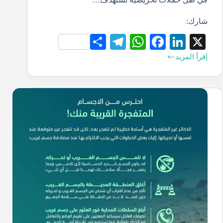
شارك:
S
Te
W
Fa
Li
X
ha
le
ha
ce
nk
إقرأ المزيد
re
gr
ts
bo
ed
a
A
ok
In
m
pp