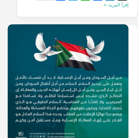
ha
le
ha
ce
nk
إقرأ المزيد
re
gr
ts
bo
ed
a
A
ok
In
m
pp