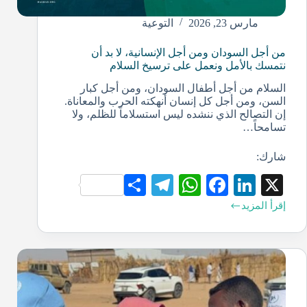
مارس 23, 2026
التوعية
من أجل السودان ومن أجل الإنسانية، لا بد أن
نتمسك بالأمل ونعمل على ترسيخ السلام
السلام من أجل أطفال السودان، ومن أجل كبار
السن، ومن أجل كل إنسان أنهكته الحرب والمعاناة.
إن التصالح الذي ننشده ليس استسلاماً للظلم، ولا
تسامحاً…
شارك:
S
Te
W
Fa
Li
X
ha
le
ha
ce
nk
إقرأ المزيد
re
gr
ts
bo
ed
a
A
ok
In
m
pp