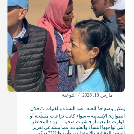
مارس 18, 2026
التوعية
يمكن وضع حدٍّ للعنف ضد النساء والفتيات.⚠️خلال
الطوارئ الإنسانية – سواء كانت نزاعات مسلّحة أو
كوارث طبيعية أو فاشيات صحية – تزداد المخاطر
التي تواجهها النساء والفتيات، مما يستدعي تعزيز
الجهود الوقائية والاستجابية، وأبرزها:???? تمكين