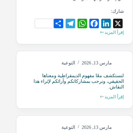
شارك:
S
Te
W
Fa
Li
X
ha
le
ha
ce
nk
إقرأ المزيد
re
gr
ts
bo
ed
a
A
ok
In
m
pp
مارس 13, 2026
التوعية
لنستكشف معًا مفهوم الديمقراطية ومعناها
الحقيقي، ونرحب بمشاركاتكم وآرائكم لإثراء هذا
النقاش.
إقرأ المزيد
مارس 13, 2026
التوعية