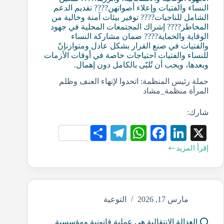
النساء والفتيات وإعلاء أصواتهن???? تقديم الدعم
الشامل للناجيات???? توفير بيئات آمنة وخالية من
المخاطر???? إشراك المجتمعات المحلية في جهود
الوقاية والحماية???? ضمان مشاركة النساء
والفتيات في صنع القرار بشكل عادل ومتوازنإنّ
للنساء والفتيات احتياجات خاصة في أوقات الأزمات
وبعدها، ويجب أن تُلبّى بالكامل دون إهمال.
حملة رئيس المنظمة: اتحدوا لإنهاء العنف وظلم
المرأة منظمة_مشاد
شارك:
S
Te
W
Fa
Li
X
ha
le
ha
ce
nk
إقرأ المزيد
re
gr
ts
bo
ed
a
A
ok
In
m
pp
مارس 17, 2026
التوعية
⭕️ العدالة الانتقالية هي عملية قانونية ومؤسسية