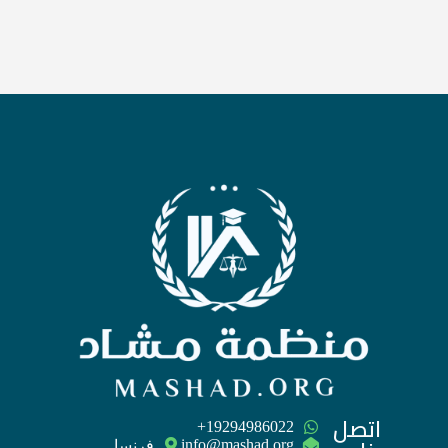
اتصل
‪+19294986022
فرنسا