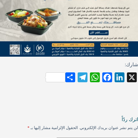
شارك:
S
Te
W
Fa
Li
X
ha
le
ha
ce
nk
re
gr
ts
bo
ed
a
A
ok
In
m
pp
اترك ردّاً
لن يتم نشر عنوان بريدك الإلكتروني.
الحقول الإلزامية مشار إليها بـ
*