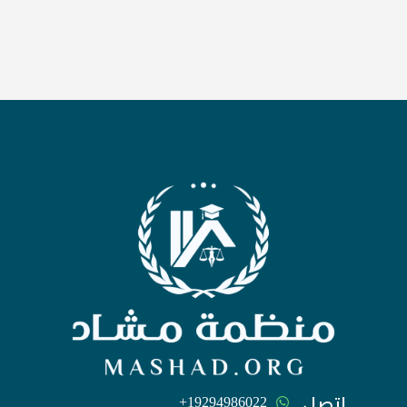
اتصل
‪+19294986022