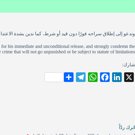
وندعو إلى إطلاق سراحه فورًا دون قيد أو شرط، كما ندين بشدة الاعتدا
l for his immediate and unconditional release, and strongly condemn the
 crime that will not go unpunished or be subject to statute of limitations.
شارك:
S
Te
W
Fa
Li
X
ha
le
ha
ce
nk
re
gr
ts
bo
ed
a
A
ok
In
m
pp
اترك ردّاً