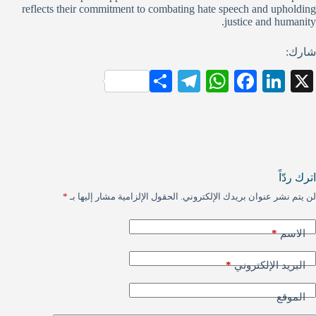
reflects their commitment to combating hate speech and upholding
justice and humanity.
شارك:
S
Te
W
Fa
Li
X
ha
le
ha
ce
nk
re
gr
ts
bo
ed
a
A
ok
In
m
pp
اترك ردّاً
لن يتم نشر عنوان بريدك الإلكتروني.
الحقول الإلزامية مشار إليها بـ
*
*
الاسم
*
البريد الإلكتروني
الموقع