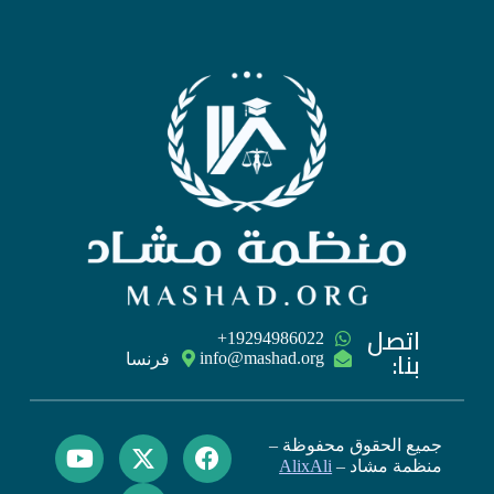
اتصل
‪+19294986022
بنا:
فرنسا
جميع الحقوق محفوظة –
منظمة مشاد –
AlixAli