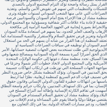
القرار يمثل رسالة واضحة تؤكد التزام المجتمع الدولي بالتصدي
للشبكات والتنظيمات التي تسهم في تقويض الأمن والسلم، وتغذية
الصراعات التي عانى منها الشعب السوداني لسنوات طويلة.وترى
منظمة مشاد أن هذا الإجراء يفتح أمام السودان والسودانيين فرصة
حقيقية لإعادة بناء علاقات أكثر شفافية ومسؤولية مع المجتمع الدولي،
والانخراط بصورة إيجابية في الجهود العالمية الرامية إلى مكافحة
الإرهاب والعنف العابر للحدود، بما يسهم في استعادة مكانة السودان
الدولية وتعزيز فرص تحقيق السلام والاستقرار والتنمية المستدامة.كما
تعتقد المنظمة أن هذا القرار من شأنه أن يسهم في الحد من استغلال
اسم السودان أو توظيفه في سياقات الصراعات السياسية أو
الأيديولوجية التي ظلت تستخدمه بعض الجهات لتصفية حساباتها، الأمر
الذي ألحق أضرارًا كبيرة بسمعة الدولة السودانية وبمصالح شعبها.وفي
هذا السياق، تجدد منظمة مشاد دعوتها إلى حكومة الولايات المتحدة
الأمريكية وإلى المجتمع الدولي لاتخاذ خطوات أكثر شمولًا وحزمًا في
مواجهة الجهات المسلحة التي تورطت في ارتكاب انتهاكات جسيمة
بحق المدنيين في السودان. وتؤكد المنظمة بشكل خاص ضرورة النظر
في تصنيف قوات الدعم السريع كمنظمة إرهابية، نظرًا لما ارتبط
باسمها من انتهاكات خطيرة للقانون الدولي الإنساني وقانون حقوق
الإنسان، بما في ذلك استهداف المدنيين، وارتكاب جرائم واسعة النطاق
أسهمت في تفاقم الكارثة الإنسانية وإطالة أمد النزاع المسلح في
البلاد.وتؤكد منظمة مشاد أن تحقيق السلام المستدام في السودان
يقتضي موقفًا دوليًا واضحًا يقوم على المساءلة وعدم الإفلات من
العقاب، ودعم مسارات العدالة الدولية، بما في ذلك التعاون مع