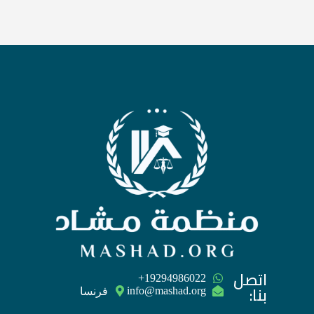
اتصل
‪+19294986022
بنا:
فرنسا