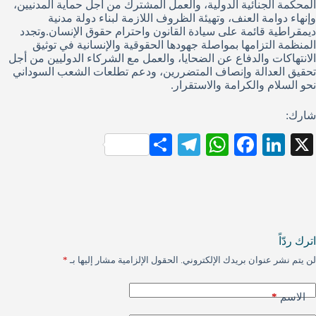
المحكمة الجنائية الدولية، والعمل المشترك من أجل حماية المدنيين،
وإنهاء دوامة العنف، وتهيئة الظروف اللازمة لبناء دولة مدنية
ديمقراطية قائمة على سيادة القانون واحترام حقوق الإنسان.وتجدد
المنظمة التزامها بمواصلة جهودها الحقوقية والإنسانية في توثيق
الانتهاكات والدفاع عن الضحايا، والعمل مع الشركاء الدوليين من أجل
تحقيق العدالة وإنصاف المتضررين، ودعم تطلعات الشعب السوداني
نحو السلام والكرامة والاستقرار.
شارك:
S
Te
W
Fa
Li
X
ha
le
ha
ce
nk
re
gr
ts
bo
ed
a
A
ok
In
m
pp
اترك ردّاً
لن يتم نشر عنوان بريدك الإلكتروني.
الحقول الإلزامية مشار إليها بـ
*
*
الاسم