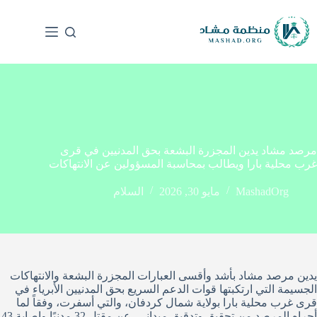
مرصد مشاد يدين المجزرة البشعة بحق المدنيين في قرى
غرب محلية بارا ويطالب بمحاسبة المسؤولين عن الانتهاكات
MashadOrg
مايو 30, 2026
السلام
يدين مرصد مشاد بأشد وأقسى العبارات المجزرة البشعة والانتهاكات
الجسيمة التي ارتكبتها قوات الدعم السريع بحق المدنيين الأبرياء في
قرى غرب محلية بارا بولاية شمال كردفان، والتي أسفرت، وفقاً لما
أجراه المرصد من تحقيق وتدقيق ميداني، عن مقتل 32 مدنيًا وإصابة 43