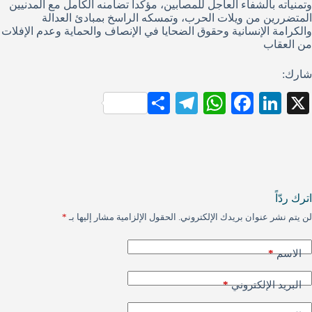
وتمنياته بالشفاء العاجل للمصابين، مؤكداً تضامنه الكامل مع المدنيين
المتضررين من ويلات الحرب، وتمسكه الراسخ بمبادئ العدالة
والكرامة الإنسانية وحقوق الضحايا في الإنصاف والحماية وعدم الإفلات
من العقاب
شارك:
S
Te
W
Fa
Li
X
ha
le
ha
ce
nk
re
gr
ts
bo
ed
a
A
ok
In
m
pp
اترك ردّاً
لن يتم نشر عنوان بريدك الإلكتروني.
الحقول الإلزامية مشار إليها بـ
*
*
الاسم
*
البريد الإلكتروني