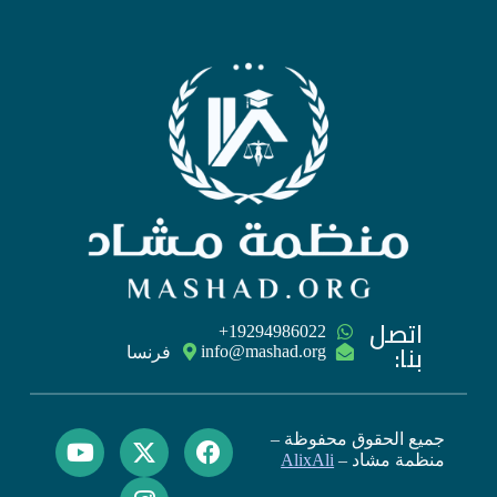
اتصل
‪+19294986022
بنا:
فرنسا
جميع الحقوق محفوظة –
منظمة مشاد –
AlixAli