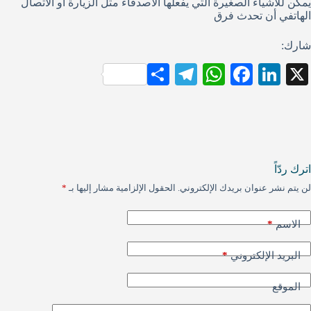
يمكن للأشياء الصغيرة التي يفعلها الأصدقاء مثل الزيارة أو الاتصال
الهاتفي أن تحدث فرق
شارك:
S
Te
W
Fa
Li
X
ha
le
ha
ce
nk
re
gr
ts
bo
ed
a
A
ok
In
m
pp
اترك ردّاً
لن يتم نشر عنوان بريدك الإلكتروني.
الحقول الإلزامية مشار إليها بـ
*
*
الاسم
*
البريد الإلكتروني
الموقع