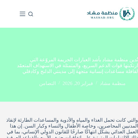
تُدين منظمة مشاد بأشد العبارات الجريمة المروّعة التي
ارتكبتها قوات الدعم السريع، والمتمثلة في الاستهداف المتعمّد
لقافلة مساعدات إنسانية متجهة إلى مدينتي الدلنج وكادقلي
منظمة مشاد
فبراير 20, 2026
التضامن
والتي كانت تحمل الغذاء والمياه والأدوية والمساعدات الطارئة لإنقاذ
المدنيين المحاصرين، وخاصة الأطفال والنساء وكبار السن. إن هذا
العمل العدائي يشكّل انتهاكًا صارخًا للقانون الدولي الإنساني، بما في
ذلك الالتزامات المترتبة على اتفاقيات جنيف الأربع والقواعد العرفية