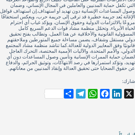
التي تكفل حماية المدنيين والعاملين في المجال الإنساني، وضمان
وصول المساعدات الإنسانية دون تهديد أو استهداف.إن استهداف قوافل
الإغاثة يُعد جريمة خطيرة قد ترقى إلى جريمة حرب، ويعكس استخفافًا
مروعًا بالالتزامات الدولية وحقوق الإنسان، ويؤكد غياب أي احترام
لحياة الأبرياء. وتحمّل منظمة مشاد قوات الدعم السريع كامل
المسؤولية القانونية والأخلاقية عن هذا العمل، وتطالب بفتح تحقيق
دولي مستقل وشفاف، يضمن مساءلة جميع المتورطين وملاحقتهم
قانونيًا وفق المعايير الدولية للعدالة.كما تناشد منظمة مشاد المجتمع
الدولي، والأمم المتحدة، والآليات الأممية المختصة، التحرك العاجل
لضمان حماية الممرات الإنسانية وتأمين وصول المساعدات دون أي
تهديد، وتؤكد استمرارها في رصد الانتهاكات، وتوثيق الجرائم، والدفاع
عن حقوق الضحايا حتى تحقيق العدالة وإنقاذ المدنيين من معاناتهم.
شارك:
S
Te
W
Fa
Li
X
ha
le
ha
ce
nk
re
gr
ts
bo
ed
a
A
ok
In
m
pp
اترك ردّاً