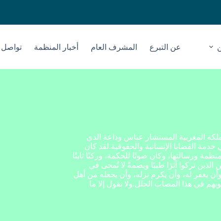
عن التبرع
المشرف العام
أخبار المنظمة
تواصل م
ملكة المغربية المستشار عباس وداعة الذي
خدمة القضايا الإنسانية والحقوقية.لقد كان
نظمة ورسالتها، وكان صوتًا للحكمة، وركنًا ثابتًا
ذين تركوا أثرًا طيبًا وبصمةً لا تُمحى في
وأن يغفر له، وأن يكرم نزله، وأن يجعله من أهل
بهم في هذا المصاب الجلل.ولا نقول إلا ما