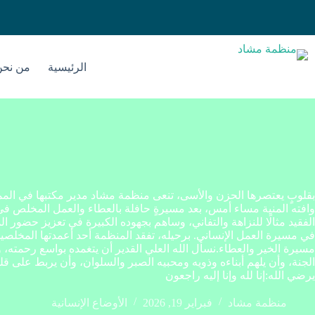
الرئيسية
من نحن
بقلوبٍ يعتصرها الحزن والأسى، تنعى منظمة مشاد مدير مكتبها في الم
وافته المنية مساء أمس، بعد مسيرةٍ حافلة بالعطاء والعمل المخلص في 
الفقيد مثالًا للنزاهة والتفاني، وساهم بجهوده الكبيرة في تعزيز حضور الم
في مسيرة العمل الإنساني. برحيله، تفقد المنظمة أحد أعمدتها المخلصين ال
مسيرة الخير والعطاء.نسأل الله العلي القدير أن يتغمده بواسع رحمته، 
الجنة، وأن يلهم أبناءه وذويه ومحبيه الصبر والسلوان، وأن يربط على قلو
يرضي الله:إنا لله وإنا إليه راجعون
منظمة مشاد
فبراير 19, 2026
الأوضاع الإنسانية