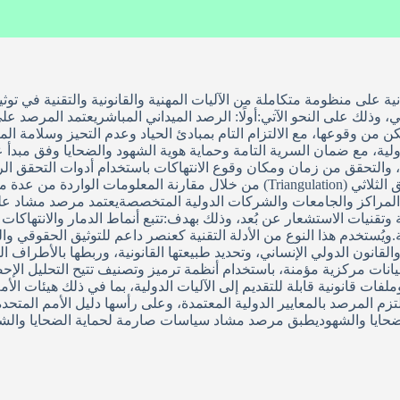
ية على منظومة متكاملة من الآليات المهنية والقانونية والتقنية في تو
لي، وذلك على النحو الآتي:أولًا: الرصد الميداني المباشريعتمد المرصد 
 وقوعها، مع الالتزام التام بمبادئ الحياد وعدم التحيز وسلامة المصاد
ولية، مع ضمان السرية التامة وحماية هوية الشهود والضحايا وفق مبدأ عد
ة، والتحقق من زمان ومكان وقوع الانتهاكات باستخدام أدوات التحقق ا
الفقدان.رابعًا: التحقق والتدقيق متعدد المصادريعتمد المرصد مبدأ التحقق الثلاثي (tion
 المراكز والجامعات والشركات الدولية المتخصصةيعتمد مرصد مشاد على 
تقنيات الاستشعار عن بُعد، وذلك بهدف:تتبع أنماط الدمار والانتهاكات
ة.ويُستخدم هذا النوع من الأدلة التقنية كعنصر داعم للتوثيق الحقوقي وال
انون الدولي الإنساني، وتحديد طبيعتها القانونية، وربطها بالأطراف المس
انات مركزية مؤمنة، باستخدام أنظمة ترميز وتصنيف تتيح التحليل الإحصائي
فات قانونية قابلة للتقديم إلى الآليات الدولية، بما في ذلك هيئات ا
يةيلتزم المرصد بالمعايير الدولية المعتمدة، وعلى رأسها دليل الأمم الم
الضحايا والشهوديطبق مرصد مشاد سياسات صارمة لحماية الضحايا والشهو