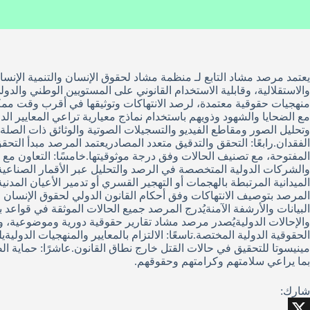
يعتمد مرصد مشاد التابع لـ منظمة مشاد لحقوق الإنسان والتنمية الإنسان
والاستقلالية، وقابلية الاستخدام القانوني على المستويين الوطني والدو
منهجيات حقوقية معتمدة، لرصد الانتهاكات وتوثيقها في أقرب وقت ممكن من
مع الضحايا والشهود وذويهم باستخدام نماذج معيارية تراعي المعايير الد
وتحليل الصور ومقاطع الفيديو والتسجيلات الصوتية والوثائق ذات الصل
المفتوحة، مع تصنيف الحالات وفق درجة موثوقيتها.خامسًا: التعاون مع
والشركات الدولية المتخصصة في الرصد والتحليل عبر الأقمار الصناعية و
الميدانية المرتبطة بالهجمات أو التهجير القسري أو تدمير الأعيان المدني
المرصد بتوصيف الانتهاكات وفق أحكام القانون الدولي لحقوق الإنسان والق
البيانات والأرشفة الآمنةيُدرج المرصد جميع الحالات الموثقة في قواعد بي
والإحالات الدوليةيُصدر مرصد مشاد تقارير حقوقية دورية وموضوعية، ومل
الحقوقية الدولية المختصة.تاسعًا: الالتزام بالمعايير والمنهجيات الدول
مينيسوتا للتحقيق في حالات القتل خارج نطاق القانون.عاشرًا: حماية 
بما يراعي سلامتهم وكرامتهم وحقوقهم.
شارك: