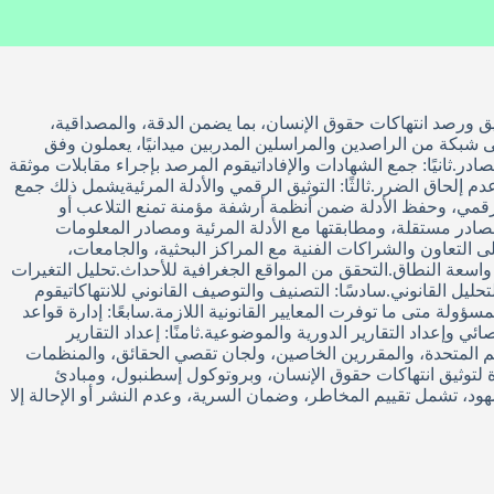
ثيق ورصد انتهاكات حقوق الإنسان، بما يضمن الدقة، والمصداقية،
على شبكة من الراصدين والمراسلين المدربين ميدانيًا، يعملون وفق
ر.ثانيًا: جمع الشهادات والإفاداتيقوم المرصد بإجراء مقابلات موثقة
م إلحاق الضرر.ثالثًا: التوثيق الرقمي والأدلة المرئيةيشمل ذلك جمع
لرقمي، وحفظ الأدلة ضمن أنظمة أرشفة مؤمنة تمنع التلاعب أو
Triangula) من خلال مقارنة المعلومات الواردة من عدة مصادر مستقلة، ومطابقتها مع الأدلة المرئية ومصادر المعلومات
التعاون والشراكات الفنية مع المراكز البحثية، والجامعات،
 واسعة النطاق.التحقق من المواقع الجغرافية للأحداث.تحليل التغيرات
تحليل القانوني.سادسًا: التصنيف والتوصيف القانوني للانتهاكاتيقوم
ؤولة متى ما توفرت المعايير القانونية اللازمة.سابعًا: إدارة قواعد
 وإعداد التقارير الدورية والموضوعية.ثامنًا: إعداد التقارير
لأمم المتحدة، والمقررين الخاصين، ولجان تقصي الحقائق، والمنظمات
تحدة لتوثيق انتهاكات حقوق الإنسان، وبروتوكول إسطنبول، ومبادئ
د، تشمل تقييم المخاطر، وضمان السرية، وعدم النشر أو الإحالة إلا