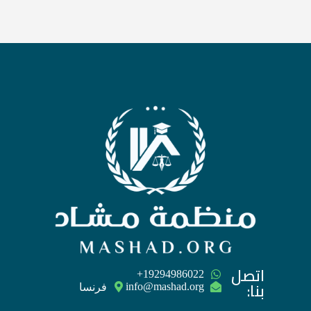
m
pp
اتصل
‪+19294986022
بنا:
فرنسا