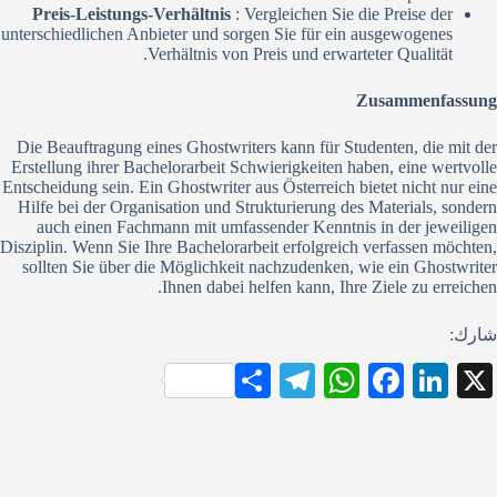
Preis-Leistungs-Verhältnis
: Vergleichen Sie die Preise der
unterschiedlichen Anbieter und sorgen Sie für ein ausgewogenes
Verhältnis von Preis und erwarteter Qualität.
Zusammenfassung
Die Beauftragung eines Ghostwriters kann für Studenten, die mit der
Erstellung ihrer Bachelorarbeit Schwierigkeiten haben, eine wertvolle
Entscheidung sein. Ein Ghostwriter aus Österreich bietet nicht nur eine
Hilfe bei der Organisation und Strukturierung des Materials, sondern
auch einen Fachmann mit umfassender Kenntnis in der jeweiligen
Disziplin. Wenn Sie Ihre Bachelorarbeit erfolgreich verfassen möchten,
sollten Sie über die Möglichkeit nachzudenken, wie ein Ghostwriter
Ihnen dabei helfen kann, Ihre Ziele zu erreichen.
شارك:
S
Te
W
Fa
Li
X
ha
le
ha
ce
nk
re
gr
ts
bo
ed
a
A
ok
In