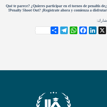
¿Qué te parece? ¿Quieres participar en el torneo de penaltis de
Penalty Shoot Out? ¡Regístrate ahora y comienza a disfrutar!
شارك:
S
Te
W
Fa
Li
X
ha
le
ha
ce
nk
re
gr
ts
bo
ed
a
A
ok
In
m
pp