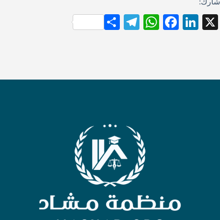
شارك:
S
Te
W
Fa
Li
X
ha
le
ha
ce
nk
re
gr
ts
bo
ed
a
A
ok
In
m
pp